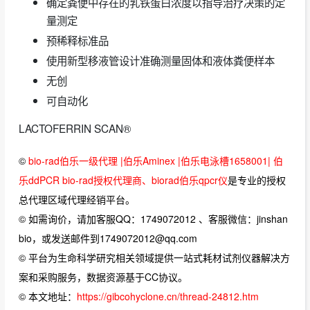
确定粪便中存在的乳铁蛋白浓度以指导治疗决策的定
量测定
预稀释标准品
使用新型移液管设计准确测量固体和液体粪便样本
无创
可自动化
LACTOFERRIN SCAN®
©
bio-rad伯乐一级代理 |伯乐Aminex |伯乐电泳槽1658001| 伯
乐ddPCR bio-rad授权代理商、biorad伯乐qpcr仪
是专业的授权
总代理区域代理经销平台。
© 如需询价，请加客服QQ：1749072012 、客服微信：jinshan
bio，或发送邮件到1749072012@qq.com
© 平台为生命科学研究相关领域提供一站式耗材试剂仪器解决方
案和采购服务，数据资源基于CC协议。
© 本文地址：
https://gibcohyclone.cn/thread-24812.htm