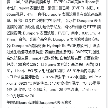
装：100片/盒表面滤膜型号：DVPP04700美国Millipore亲
水性Durapore表面滤膜，聚偏二氟乙烯（PVDF）材质，0.
65µm孔径，47mm直径Durapore 表面滤膜具有高流速高通
量、低溶出以及广泛的化学相容性。 亲水性 Durapore 表面
滤膜的蛋白质吸附能力远低于尼龙、硝化纤维素或 PTFE 膜
滤膜说明: Durapore 表面滤膜，PVDF，亲水，0.65µm，4
7mm，白色，光面产品名称: Durapore 表面滤膜滤膜商标
名: Durapore®滤膜材质: Hydrophilic PVDF滤膜应用: 澄清
过滤生物溶液滤膜类型: 表面滤膜滤膜代码: DVPP可润湿性:
亲水滤膜直径，mm:47滤膜颜色: 白色滤膜表面: 光面数量/
包装: 100滤膜厚度：125 µm灭菌方法：高温高压灭菌(121
°C，1 bar)、EO 或 γ 射线操作温度：85 °C细菌内毒素：0.
5 EU/mL重量溶出物：< 0.5%折射率: 1.42水通量，mL/min
x cm2: 6923 °C 时的泡点: ≥1.10*高操作温度，°C: 85重量
分析溶出物，%: 0.5厚度，µm: 125空气流速，L/min x cm
2: 9孔隙率 %: 70
美国Millipore密理博Durapore®表面滤膜