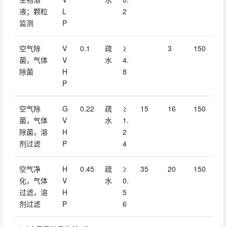
液；颗粒
L
2
监测
P
空气除
V
0.1
疏
≥
3
150
菌，气体
V
水
4.
除菌
H
8
P
空气除
G
0.22
疏
≥
15
16
150
菌，气体
V
水
1.
除菌，溶
H
2
剂过滤
P
4
空气净
H
0.45
疏
≥
35
20
150
化，气体
V
水
0.
过滤，溶
H
5
剂过滤
P
6