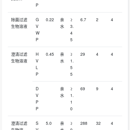
P
除菌过滤
G
0.22
亲
≥
6.7
2
4
生物溶液
V
水
3.
W
4
P
5
澄清过滤
H
0.45
亲
≥
29
4
4
生物溶液
V
水
1.
L
5
P
5
D
亲
≥
69
9
4
V
水
1.
P
1
P
0
澄清过滤
S
5.0
亲
≥
288
32
4
生物溶
V
水
0.