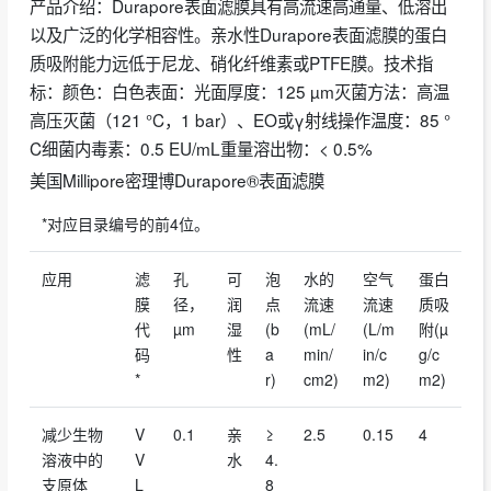
产品介绍：Durapore表面滤膜具有高流速高通量、低溶出
以及广泛的化学相容性。亲水性Durapore表面滤膜的蛋白
质吸附能力远低于尼龙、硝化纤维素或PTFE膜。技术指
标：颜色：白色表面：光面厚度：125 µm灭菌方法：高温
高压灭菌（121 °C，1 bar）、EO或γ射线操作温度：85 °
C细菌内毒素：0.5 EU/mL重量溶出物：< 0.5%
美国Millipore密理博Durapore®表面滤膜
*对应目录编号的前4位。
应用
滤
孔
可
泡
水的
空气
蛋白
膜
径，
润
点
流速
流速
质吸
代
µm
湿
(b
(mL/
(L/m
附(µ
码
性
a
min/
in/c
g/c
*
r)
cm2)
m2)
m2)
减少生物
V
0.1
亲
≥
2.5
0.15
4
溶液中的
V
水
4.
支原体
L
8