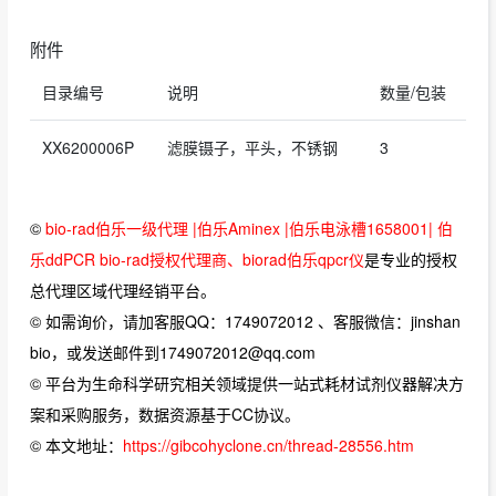
附件
目录编号
说明
数量/包装
XX6200006P
滤膜镊子，平头，不锈钢
3
©
bio-rad伯乐一级代理 |伯乐Aminex |伯乐电泳槽1658001| 伯
乐ddPCR bio-rad授权代理商、biorad伯乐qpcr仪
是专业的授权
总代理区域代理经销平台。
© 如需询价，请加客服QQ：1749072012 、客服微信：jinshan
bio，或发送邮件到1749072012@qq.com
© 平台为生命科学研究相关领域提供一站式耗材试剂仪器解决方
案和采购服务，数据资源基于CC协议。
© 本文地址：
https://gibcohyclone.cn/thread-28556.htm