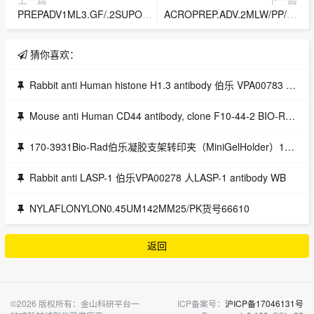
PREPADV1ML3.GF/.2SUPOR5/PK货号8175
ACROPREP.ADV.2MLW/PP/PE5/PK货号8227
猜你喜欢：
Rabbit anti Human histone H1.3 antibody 伯乐 VPA00783 HISTONE H1.3抗体
Mouse anti Human CD44 antibody, clone F10-44-2 BIO-RAD MCA89F Mouse anti Human CD44 antibody, clone F10-44-2
170-3931Bio-Rad伯乐凝胶支架转印夹（MiniGelHolder）1703931bio-rad伯乐代理
Rabbit anti LASP-1 伯乐VPA00278 人LASP-1 antibody WB
NYLAFLONYLON0.45UM142MM25/PK货号66610
返回
©2026 版权所有：金山科研平台一
ICP备案号：
沪ICP备17046131号