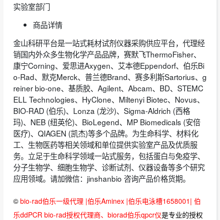
实验室部门
商品详情
金山科研平台是一站式耗材试剂仪器采购供应平台，代理经
销国内外众多生物化学产品品牌，赛默飞ThermoFisher、
康宁Corning、爱思进Axygen、艾本德Eppendorf、伯乐Bi
o-Rad、默克Merck、普兰德Brand、赛多利斯Sartorius、g
reiner bio-one、基质胶、Agilent、Abcam、BD、STEMC
ELL Technologies、HyClone、Miltenyi Biotec、Novus、
BIO-RAD (伯乐)、Lonza (龙沙)、Sigma-Aldrich (西格
玛)、NEB (纽英伦)、BioLegend、MP Biomedicals (安倍
医疗)、QIAGEN (凯杰)等多个品牌。为生命科学、材料化
工、生物医药等相关领域和单位提供实验室产品及优质服
务。立足于生命科学领域一站式服务，包括蛋白与免疫学、
分子生物学、细胞生物学、诊断试剂、仪器设备等多个研究
应用领域。请加微信：jinshanbio 咨询产品价格货期。
©
bio-rad伯乐一级代理 |伯乐Aminex |伯乐电泳槽1658001| 伯
乐ddPCR bio-rad授权代理商、biorad伯乐qpcr仪
是专业的授权