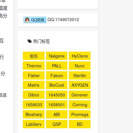
样本
温度
高分
QQ:1749072012
互
热门标签
伯乐
Nalgene
HyClone
进行
Thermo
PALL
Nunc
料分
Fisher
Falcon
Sterilin
Matrix
BioCoat
AXYGEN
权总
Gibco
1645050
Genever
1658033
1658001
Corning
Biosharp
ABI
Promega
LabServ
QSP
BD