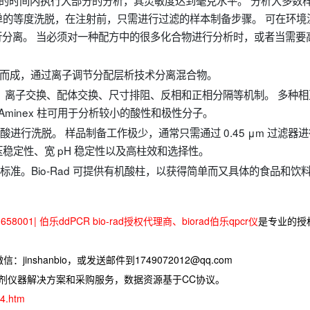
 20 分钟的时间内执行大部分的分析，其灵敏度达到毫克水平。 分析大多数
的等度洗脱，在注射前，只需进行过滤的样本制备步骤。 可在环境
 的条件下执行分离。 当必须对一种配方中的很多化合物进行分析时，或者当需要
脂填装而成，通过离子调节分配层析技术分离混合物。
离子排阻、离子交换、配体交换、尺寸排阻、反相和正相分隔等机制。 多种相
minex 柱可用于分析较小的酸性和极性分子。
酸进行洗脱。 样品制备工作极少，通常只需通过 0.45 μm 过滤器
高压稳定性、宽 pH 稳定性以及高柱效和选择性。
业标准。Bio-Rad 可提供有机酸柱，以获得简单而又具体的食品和饮
58001| 伯乐ddPCR bio-rad授权代理商、biorad伯乐qpcr仪
是专业的授
jinshanbio，或发送邮件到1749072012@qq.com
试剂仪器解决方案和采购服务，数据资源基于CC协议。
24.htm