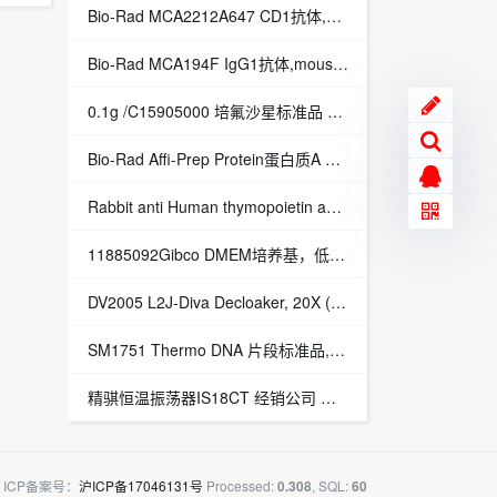
Bio-Rad MCA2212A647 CD1抗体,mouse anti Sheep CD1:Alexa Fluor® 647
Bio-Rad MCA194F IgG1抗体,mouse anti Rat IgG1 HEAVY chain:FITC
0.1g /C15905000 培氟沙星标准品 德国DrPefloxacin methane sulfonate dihydrate
Bio-Rad Affi-Prep Protein蛋白质A Support156-0006
Rabbit anti Human thymopoietin antibody BIO-RAD VPA00229 thymopoietin antibody
11885092Gibco DMEM培养基，低糖，含丙酮酸盐
DV2005 L2J-Diva Decloaker, 20X (International Only)-化学试剂
SM1751 Thermo DNA 片段标准品,NoLimits 10000 bp DNA Fragment/10000 bp DNA 片段标准品
精骐恒温振荡器IS18CT 经销公司 市场价格-精骐振荡器/摇床
ICP备案号：
沪ICP备17046131号
Processed:
, SQL:
0.308
60