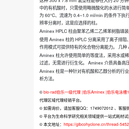
这种 300 x 7.8 mm 氢型柱能够在大约
中的有机酸时，只需使用略微酸化的水进行简单
为 60°C、流速为 0.4–1.0 ml/min
辨率分离时，这是应选择的柱。
Aminex HPLC 柱由聚苯乙烯二乙烯苯树
使用 Aminex 柱的 HPLC 分离采用了
作用模式可提供特有的化合物分离能力。 几种 A
Aminex 柱允许使用简单的等度法，采用水或稀
过滤，无需进行衍生化。 Aminex 介质具备
Aminex 柱是一种针对有机酸和乙醇分析的行
析方法。
©
bio-rad伯乐一级代理 |伯乐Aminex |伯乐电泳槽16
代理区域代理经销平台。
© 如需询价，请加客服QQ：1749072012 、客服微信：
© 平台为生命科学研究相关领域提供一站式耗材
© 本文地址：
https://gibcohyclone.cn/thread-545