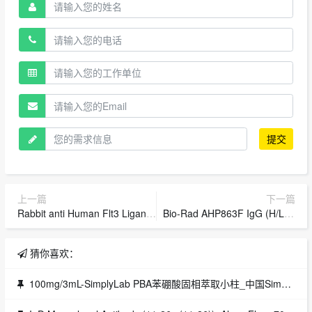
提交
上一篇
下一篇
Rabbit anti Human Flt3 Ligand antibody AHP770 bio-rad,Rabbit anti Human Flt3 Ligand antibody
Bio-Rad AHP863F IgG (H/L),Goat anti Guinea Pig IgG (H/L):FITC
猜你喜欢：
100mg/3mL-SimplyLab PBA苯硼酸固相萃取小柱_中国SimplyLab固相萃取柱