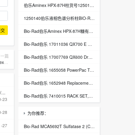
伯乐Aminex HPX-87H柱货号1250140总代理Aminex HPX-87H有机酸分析柱
1250140伯乐液相色谱分析柱BIO-RAD Aminex HPX-87H-1250140
提交
Bio-Rad伯乐Aminex HPX-87H糖有机酸分析色谱柱1250140
Bio-Rad伯乐 17011036 QX700 E Droplet Digital PCR System
下一篇
Bio-Rad伯乐 17007769 QX600 Droplet Digital PCR System
080
Bio-Rad伯乐 1655058 PowerPac Temperature Probe
Bio-Rad伯乐 1652948 Replacement Power Cables, Dodeca
置
Bio-Rad伯乐 7410015 RACK SET,H3,16mm,4,BIOFRAC
0-23
0-28
为你推荐：
1-27
Bio-Rad MCA5692T Sulfatase 2 (C-Terminal)抗体,Mouse anti Human Sulfatase 2 (C-Terminal)