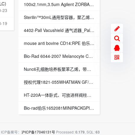
CLC）
100x2.1mm,3.5um Agilent ZORBAX SB-C18液相窄径柱（861753-902）
0-23
Sterilin™30mL通用型容器，聚乙烯多道密封盖，聚丙烯材质，含硼酸，印刷标签，无菌货号128BBAC/P
8-19
4402-Pall Vacushield 通气滤器_Pall针式过滤器
mouse anti bovine CD14:RPE 伯乐MCA2678PE CD14抗体
Bio-Rad 6044-2007 Melanocyte Cell Surface Antigen,Mouse anti Human Melanocyte Cell Surface Antigen
Nunc6孔细胞培养板聚苯乙烯，带盖，Nunclon△表面，孔数，6，建议工作容量，3ml/孔货号140675
授权代理1821-055WHATMAN GF/B玻璃纤维滤纸55mm直径1821-055
HT-220A一体卧式、可放进样阀柱温箱
Bio-rad伯乐1652081MINIPACKGPIICUVETTE,0.4cm,54MM电击杯bio-rad伯乐代理
ICP备案号：
沪ICP备17046131号
Processed:
, SQL:
0.179
63