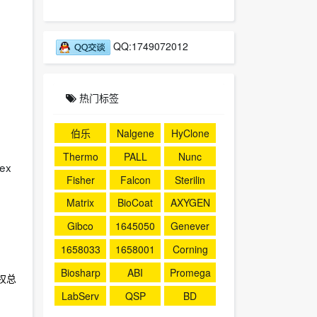
QQ:1749072012
热门标签
伯乐
Nalgene
HyClone
Thermo
PALL
Nunc
ex
Fisher
Falcon
Sterilin
Matrix
BioCoat
AXYGEN
Gibco
1645050
Genever
1658033
1658001
Corning
Biosharp
ABI
Promega
权总
LabServ
QSP
BD