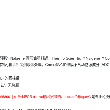
gene 圆形筒塑料罐，Thermo Scientific™ Nalgene™ Co
药和诊断试剂液体处理。Coex 聚乙烯薄膜不含动物源成分 (ADC
87L) 的圆柱罐
经认证无热原
58001| 伯乐ddPCR bio-rad授权代理商、biorad伯乐qpcr仪
是专业的授