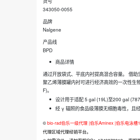
货号
343050-0055
品牌
Nalgene
产品线
BPD
商品详情
通过开放袋式、平底内衬提高混合容量。 借助坚硬的 Nal
聚乙烯薄膜罐内衬可进行经济高效的一次性生物制
F)。
设计用于适配 5 gal (19L)至200 gal (7
经 γ 辐照的食品级薄膜无细胞毒性，且
©
bio-rad伯乐一级代理 |伯乐Aminex |伯乐电泳槽16
代理区域代理经销平台。